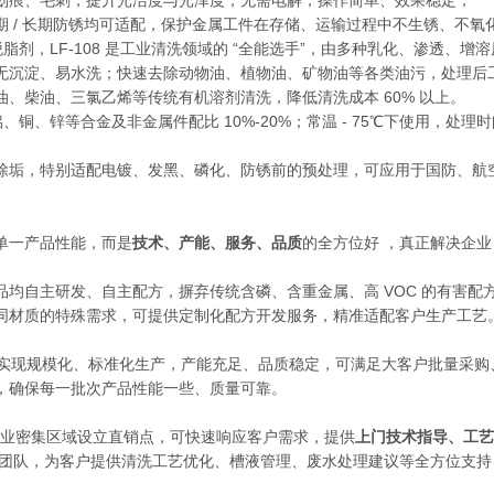
划痕、毛刺，提升光洁度与光泽度，无需电解，操作简单、效果稳定；
 / 长期防锈均可适配，保护金属工件在存储、运输过程中不生锈、不氧
脂剂，LF-108 是工业清洗领域的 “全能选手”，由多种乳化、渗透、
无沉淀、易水洗；快速去除动物油、植物油、矿物油等各类油污，处理后
、柴油、三氯乙烯等传统有机溶剂清洗，降低清洗成本 60% 以上。
、铜、锌等合金及非金属件配比 10%-20%；常温 - 75℃下使用，处理时间
除垢，特别适配电镀、发黑、磷化、防锈前的预处理，可应用于国防、航
单一产品性能，而是
技术、产能、服务、品质
的全方位好 ，真正解决企业
均自主研发、自主配方，摒弃传统含磷、含重金属、高 VOC 的有害配
同材质的特殊需求，可提供定制化配方开发服务，精准适配客户生产工艺
环保实现规模化、标准化生产，产能充足、品质稳定，可满足大客户批量采
，确保每一批次产品性能一些、质量可靠。
等制造业密集区域设立直销点，可快速响应客户需求，提供
上门技术指导、工艺
技术团队，为客户提供清洗工艺优化、槽液管理、废水处理建议等全方位支