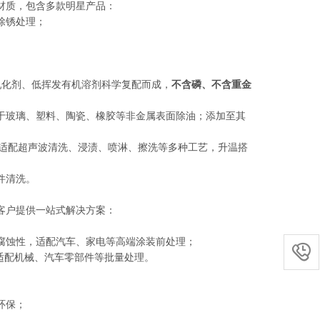
材质，包含多款明星产品：
除锈处理；
种乳化剂、低挥发有机溶剂科学复配而成，
不含磷、不含重金
于玻璃、塑料、陶瓷、橡胶等非金属表面除油；添加至其
为止；适配超声波清洗、浸渍、喷淋、擦洗等多种工艺，升温搭
件清洗。
客户提供一站式解决方案：
腐蚀性，适配汽车、家电等高端涂装前处理；

适配机械、汽车零部件等批量处理。
环保；