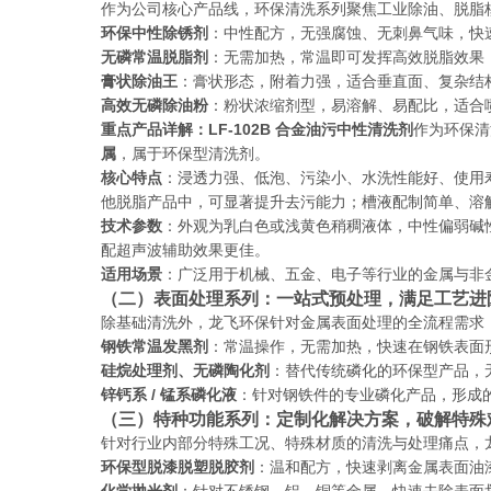
作为公司核心产品线，环保清洗系列聚焦工业除油、脱脂
环保中性除锈剂
：中性配方，无强腐蚀、无刺鼻气味，快
无磷常温脱脂剂
：无需加热，常温即可发挥高效脱脂效果
膏状除油王
：膏状形态，附着力强，适合垂直面、复杂结
高效无磷除油粉
：粉状浓缩剂型，易溶解、易配比，适合
重点产品详解：LF-102B 合金油污中性清洗剂
作为环保清
属
，属于环保型清洗剂。
核心特点
：浸透力强、低泡、污染小、水洗性能好、使用
他脱脂产品中，可显著提升去污能力；槽液配制简单、溶
技术参数
：外观为乳白色或浅黄色稍稠液体，中性偏弱碱性；
配超声波辅助效果更佳。
适用场景
：广泛用于机械、五金、电子等行业的金属与非
（二）表面处理系列：一站式预处理，满足工艺进
除基础清洗外，龙飞环保针对金属表面处理的全流程需求
钢铁常温发黑剂
：常温操作，无需加热，快速在钢铁表面
硅烷处理剂、无磷陶化剂
：替代传统磷化的环保型产品，
锌钙系 / 锰系磷化液
：针对钢铁件的专业磷化产品，形成
（三）特种功能系列：定制化解决方案，破解特殊
针对行业内部分特殊工况、特殊材质的清洗与处理痛点，
环保型脱漆脱塑脱胶剂
：温和配方，快速剥离金属表面油