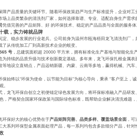
障产品质量的关键环节。随着环保政策趋严与生产标准提升，企业对工业
市场上品类繁杂的清洗剂厂家，如何选择靠谱、专业、适配自身生产需求
司
凭借完善的产品矩阵、好 的环保技术、稳定的产品品质与全面的服务
十载，实力铸就品牌
沉淀、稳步发展的行业老兵。公司前身为温州市瓯海梧田龙飞清洗剂厂，
成了从传统加工厂到高新技术企业的蜕变。
65 号
，总建筑面积超 20000 平方米，拥有标准化生产基地与智能化
也为持续的品质升级与技术创新奠定基础。多年来，龙飞环保扎根金属表
波等地设立直销点，产品远销新疆、内蒙、云南等多地，赢得机械、汽车
保始终以“环保为使命，以节能为目标”为核心导向，秉承 “客户至上，诚
值观。
式，龙飞环保自创立之初便锚定绿色发展方向，将环保标准融入产品研发
心特色，严格契合国家环保政策与国际绿色标准，既帮助企业解决清洗难题
飞环保好大的核心优势在于
产品矩阵完善、品类多样、覆盖场景全面
，可
三大系列环保型金属表面处理产品，每一系列均包含多款细分产品，针对
效