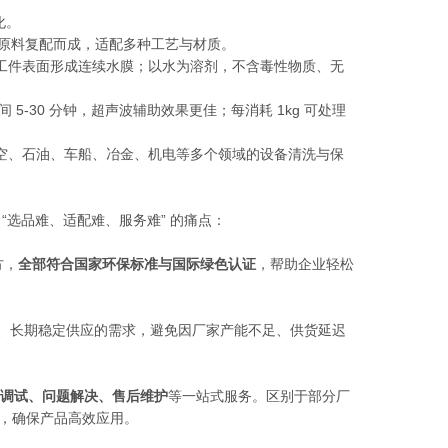
化。
增溶原料复配而成，适配多种工艺与材质。
工件表面形成连续水膜；以水为溶剂，不含毒性物质、无
 5-30 分钟，超声波辅助效果更佳；每消耗 1kg 可处理
空、石油、车船、冶金、机电等多个领域的设备清洗与保
 “选品难、适配难、服务难” 的痛点：
方，
全部符合国家环保标准与国际绿色认证
，帮助企业轻松
。
购、长期稳定供应的需求，避免因厂家产能不足、供货延迟
调试、问题解决、售后维护
等一站式服务。区别于部分厂
持，确保产品高效应用。