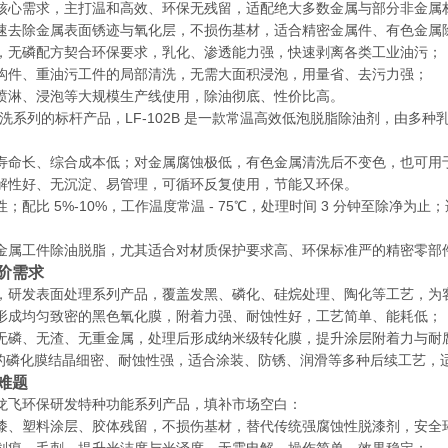
核心需求，主打温和高效、环保无残留，适配绝大多数金属与部分非金属
速去除金属表面锈迹与氧化层，不损伤基材，适合精密金属件、有色金属
，无磷配方契合环保要求，乳化、渗透能力强，快速剥离各类工业油污；
构件、重油污工件的局部清洗，无需大面积浸泡，用量省、去污力强；
喷淋、浸泡等大规模生产线使用，除油彻底、性价比高。
洗系列的标杆产品，LF-102B 是一款常温高效低泡脱脂除油剂，由多
寿命长、综合成本低；对金属腐蚀极低，有色金属清洗后不变色，也可用
解性好、无沉淀、易管理，可循环反复使用，节能又环保。
配比 5%-10%，工作温度常温 - 75℃，处理时间 3 分钟至除净
金属工件除油脱脂，尤其适合对材质保护要求高、环保标准严的精密零部
阶需求
，研发表面处理系列产品，覆盖发黑、磷化、硅烷处理、陶化等工艺，为
形成均匀致密的黑色氧化膜，附着力强、耐蚀性好，工艺简单、能耗低；
无磷、无渣、无重金属，处理后形成纳米级转化膜，提升涂层附着力与耐
的磷化膜结晶细密、耐蚀性强，适合涂装、防锈、润滑等多种后续工艺，
难题
龙飞环保研发特种功能系列产品，填补市场空白：
漆、塑料涂层、胶体残留，不损伤基材，替代传统强腐蚀性脱漆剂，安全