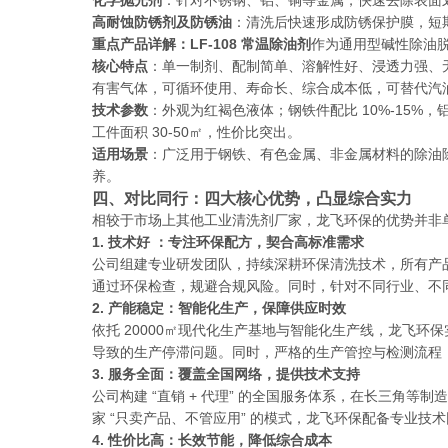
化学抛光剂
：针对不锈钢、铝、铜等金属，快速去除表面
高耐蚀防锈剂及防锈油
：清洗后快速形成防锈保护膜，短期
重点产品详解：LF-108 常温除油剂
作为通用型碱性除油脱
核心特点
：单一制剂、配制简单、溶解性好、浸透力强、
有害气体，可循环使用、寿命长、综合成本低，可替代汽油
技术参数
：外观为红褐色液体；钢铁件配比 10%-15%，铝
工件面积 30-50㎡，性价比突出。
适用场景
：广泛用于钢铁、有色金属、非金属材料的除油
养。
四、对比同行：四大核心优势，凸显综合实力
相较于市场上其他工业清洗剂厂家，龙飞环保的优势并非
1. 技术好 ：专注环保配方，契合高标准需求
公司组建专业研发团队，持续深耕环保清洗技术，所有产品
通过环保检查，规避合规风险。同时，针对不同行业、不
2. 产能稳定：智能化生产，保障供应时效
依托 20000㎡现代化生产基地与智能化生产线，龙飞
导致的生产停滞问题。同时，严格的生产管控与检测流程
3. 服务全面：覆盖全国网络，提供技术支持
公司构建 “直销 + 代理” 的全国服务体系，在长三角
家 “只卖产品、不管应用” 的模式，龙飞环保配备专业
4. 性价比高：长效节能，降低综合成本