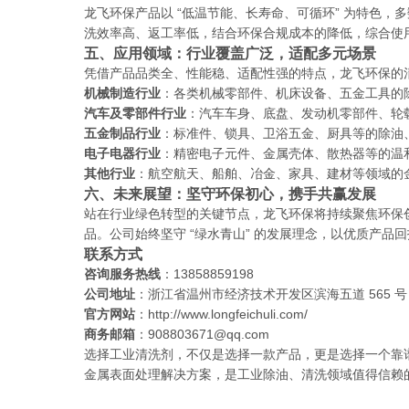
龙飞环保产品以 “低温节能、长寿命、可循环” 为特色
洗效率高、返工率低，结合环保合规成本的降低，综合使
五、应用领域：行业覆盖广泛，适配多元场景
凭借产品品类全、性能稳、适配性强的特点，龙飞环保的
机械制造行业
：各类机械零部件、机床设备、五金工具的
汽车及零部件行业
：汽车车身、底盘、发动机零部件、轮
五金制品行业
：标准件、锁具、卫浴五金、厨具等的除油
电子电器行业
：精密电子元件、金属壳体、散热器等的温
其他行业
：航空航天、船舶、冶金、家具、建材等领域的
六、未来展望：坚守环保初心，携手共赢发展
站在行业绿色转型的关键节点，龙飞环保将持续聚焦环保
品。公司始终坚守 “绿水青山” 的发展理念，以优质产
联系方式
咨询服务热线
：13858859198
公司地址
：浙江省温州市经济技术开发区滨海五道 565 号
官方网站
：http://www.longfeichuli.com/
商务邮箱
：908803671@qq.com
选择工业清洗剂，不仅是选择一款产品，更是选择一个靠
金属表面处理解决方案，是工业除油、清洗领域值得信赖