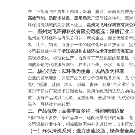
在工业制造与金属加工领域，除油、脱脂、表面预处理是保
高效节能、适配多材质、应用场景广泛
等综合性能。面对
环保清洗领域的高新技术企业，
温州龙飞环保科技有限公
一、温州龙飞环保科技有限公司概况：深耕行业二
温州龙飞环保科技有限公司并非新兴企业，而是历经多年
发、生产、销售、服务于一体的现代化环保科技企业，完
公司新总部坐落于
浙江省温州市经济技术开发区滨海五道 5
实现规模化、标准化生产，既保障了产品供应的稳定性，
国的直销与代理服务网络，在浙江台州、丽水、永康、宁
二、核心理念：以环保为使命，以品质为根基
企业的发展理念，决定产品的核心价值与服务方向。龙飞环
践行 “感恩、诚信、求实、创新、责任、分享” 的企业价
区别于部分厂家追求短期效益、采用传统高污染配方的模
重，所有产品均以 “无磷、无重金属、低温节能” 为核
绿色、可持续方向转型。
三、产品优势：品类丰富多样，性能精准适配
相比市场上多数厂家产品单一、适配场景有限的短板，龙
公司深耕行业多年，积极吸纳国内外先进技术，自主研发
（一）环保清洗系列：强力除油脱脂，绿色安全高