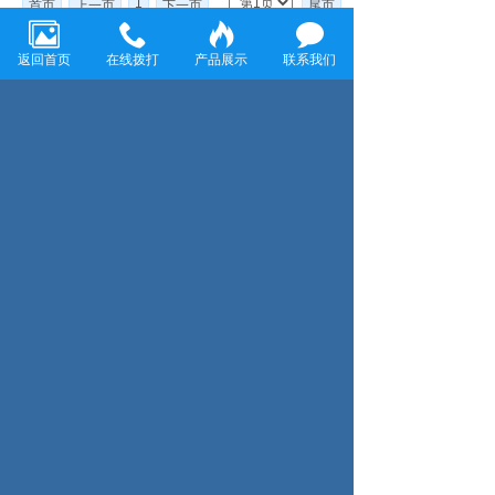
1
首页
上一页
下一页
尾页
返回首页
在线拨打
产品展示
联系我们
温州龙飞环保科技有限公司
温州龙飞环保科技有限公司致力于金属表面清洗和防
腐工程，主要经营各种金属表面除油剂、脱脂剂、除
锈剂、表调剂、磷化液、退塑脱漆剂、除蜡水、防锈
水防锈油、封闭剂、钝化剂、发黑剂、着色剂、化学
抛光剂、合成乳化剂、水处理剂等金属表面处理剂
咨询服务热线：
13858859198
搜索
Copyright © 2024 温州龙飞环保科技有限公司 All
Rights Reserved
浙ICP备18054171号