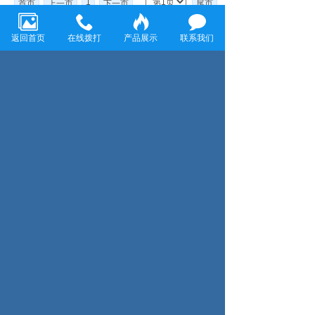
1
首页
上一页
下一页
尾页
返回首页
在线拨打
产品展示
联系我们
温州龙飞环保科技有限公司
温州龙飞环保科技有限公司致力于金属表面清洗和防
腐工程，主要经营各种金属表面除油剂、脱脂剂、除
锈剂、表调剂、磷化液、退塑脱漆剂、除蜡水、防锈
水防锈油、封闭剂、钝化剂、发黑剂、着色剂、化学
抛光剂、合成乳化剂、水处理剂等金属表面处理剂
咨询服务热线：
13858859198
搜索
Copyright © 2024 温州龙飞环保科技有限公司 All
Rights Reserved
浙ICP备18054171号