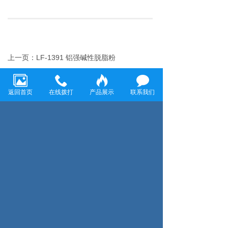
上一页：LF-1391 铝强碱性脱脂粉
下一页：LF-109 多功能常温脱脂剂
返回首页
在线拨打
产品展示
联系我们
温州龙飞环保科技有限公司
温州龙飞环保科技有限公司致力于金属表面清洗和防
腐工程，主要经营各种金属表面除油剂、脱脂剂、除
锈剂、表调剂、磷化液、退塑脱漆剂、除蜡水、防锈
水防锈油、封闭剂、钝化剂、发黑剂、着色剂、化学
抛光剂、合成乳化剂、水处理剂等金属表面处理剂
咨询服务热线：
13858859198