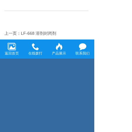
上一页：LF-668 溶剂封闭剂
下一页：LF-818 玻璃脱水剂
返回首页
在线拨打
产品展示
联系我们
温州龙飞环保科技有限公司
温州龙飞环保科技有限公司致力于金属表面清洗和防
腐工程，主要经营各种金属表面除油剂、脱脂剂、除
锈剂、表调剂、磷化液、退塑脱漆剂、除蜡水、防锈
水防锈油、封闭剂、钝化剂、发黑剂、着色剂、化学
抛光剂、合成乳化剂、水处理剂等金属表面处理剂
咨询服务热线：
13858859198